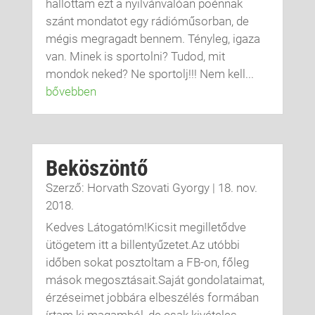
hallottam ezt a nyilvánvalóan poénnak
szánt mondatot egy rádióműsorban, de
mégis megragadt bennem. Tényleg, igaza
van. Minek is sportolni? Tudod, mit
mondok neked? Ne sportolj!!! Nem kell...
bővebben
Beköszöntő
Szerző:
Horvath Szovati Gyorgy
|
18. nov.
2018.
Kedves Látogatóm!Kicsit megilletődve
ütögetem itt a billentyűzetet.Az utóbbi
időben sokat posztoltam a FB-on, főleg
mások megosztásait.Saját gondolataimat,
érzéseimet jobbára elbeszélés formában