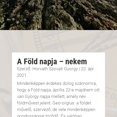
A Föld napja – nekem
Szerző:
Horvath Szovati Gyorgy
|
22. ápr.
2021.
Mindenképpen érdekes dolog számomra,
hogy a Föld napja, április 22-e majdnem ott
van György napja mellett, amely név
földművest jelent. Geo-orgius: a földet
művelő, szervező, de vele mindenképpen
gondossággal törődő. És valóban.