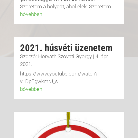
Szeretem a bolygót, ahol élek. Szeretem...
bővebben
2021. húsvéti üzenetem
Szerző:
Horvath Szovati Gyorgy
|
4. ápr.
2021.
https://www.youtube.com/watch?
v=DpEgwkmrJ_s
bővebben