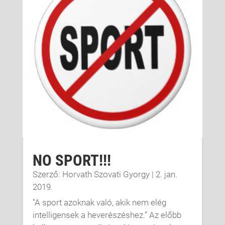
NO SPORT!!!
Szerző:
Horvath Szovati Gyorgy
|
2. jan.
2019.
"A sport azoknak való, akik nem elég
intelligensek a heverészéshez.” Az előbb