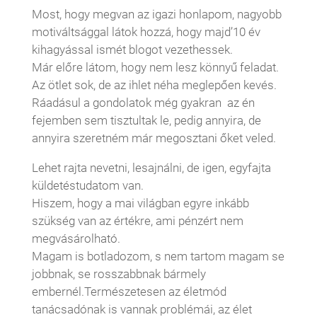
Most, hogy megvan az igazi honlapom, nagyobb
motiváltsággal látok hozzá, hogy majd’10 év
kihagyással ismét blogot vezethessek.
Már előre látom, hogy nem lesz könnyű feladat.
Az ötlet sok, de az ihlet néha meglepően kevés.
Ráadásul a gondolatok még gyakran az én
fejemben sem tisztultak le, pedig annyira, de
annyira szeretném már megosztani őket veled.
Lehet rajta nevetni, lesajnálni, de igen, egyfajta
küldetéstudatom van.
Hiszem, hogy a mai világban egyre inkább
szükség van az értékre, ami pénzért nem
megvásárolható.
Magam is botladozom, s nem tartom magam se
jobbnak, se rosszabbnak bármely
embernél.Természetesen az életmód
tanácsadónak is vannak problémái, az élet