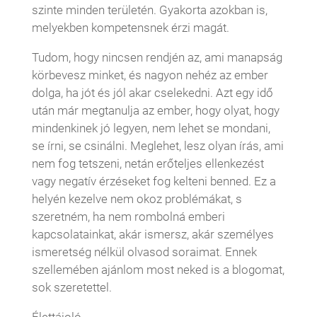
szinte minden területén. Gyakorta azokban is,
melyekben kompetensnek érzi magát.
Tudom, hogy nincsen rendjén az, ami manapság
körbevesz minket, és nagyon nehéz az ember
dolga, ha jót és jól akar cselekedni. Azt egy idő
után már megtanulja az ember, hogy olyat, hogy
mindenkinek jó legyen, nem lehet se mondani,
se írni, se csinálni. Meglehet, lesz olyan írás, ami
nem fog tetszeni, netán erőteljes ellenkezést
vagy negatív érzéseket fog kelteni benned. Ez a
helyén kezelve nem okoz problémákat, s
szeretném, ha nem rombolná emberi
kapcsolatainkat, akár ismersz, akár személyes
ismeretség nélkül olvasod soraimat. Ennek
szellemében ajánlom most neked is a blogomat,
sok szeretettel.
Élettájoló