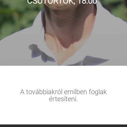
CSÜTÖRTÖK, 18:00
A továbbiakról emilben foglak
értesíteni.